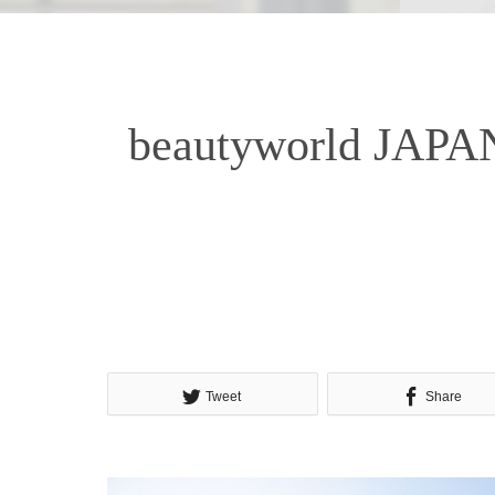
beautyworld
Tweet
Share